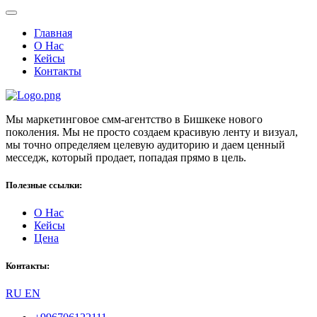
Главная
О Нас
Кейсы
Контакты
Мы маркетинговое смм-агентство в Бишкеке нового
поколения. Мы не просто создаем красивую ленту и визуал,
мы точно определяем целевую аудиторию и даем ценный
месседж, который продает, попадая прямо в цель.
Полезные ссылки:
О Нас
Кейсы
Цена
Контакты:
RU
EN